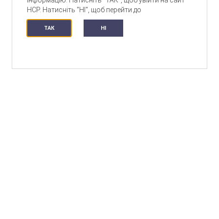
інформацію. Натисніть "ТАК", щоб увійти на сайт
HCP. Натисніть "НІ", щоб перейти до
ТАК
HI